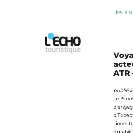
Lire la s
Voya
acte
ATR 
publié l
Le 15 n
d’engag
d’Except
Lionel R
durabili