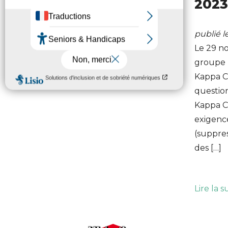
2023
publié 
Le 29 n
groupe 
Kappa C
question
Kappa Cl
exigenc
(suppre
des […]
Lire la s