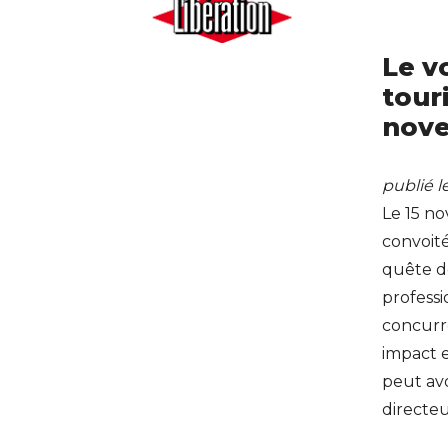
Le v
touri
nov
publié 
Le 15 no
convoité
quête de
professi
concurre
impact e
peut avo
directeu