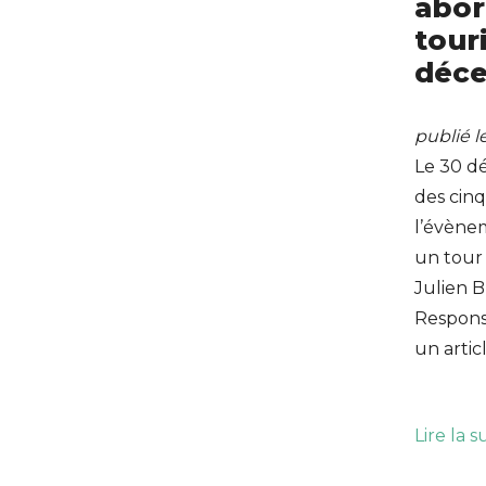
abor
tour
déc
publié 
Le 30 d
des cinq
l’évène
un tour 
Julien B
Responsa
un artic
Lire la s