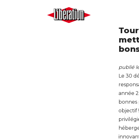
Tour
mett
bons
publié l
Le 30 d
responsa
année 2
bonnes 
objectif
privilég
héberge
innovant