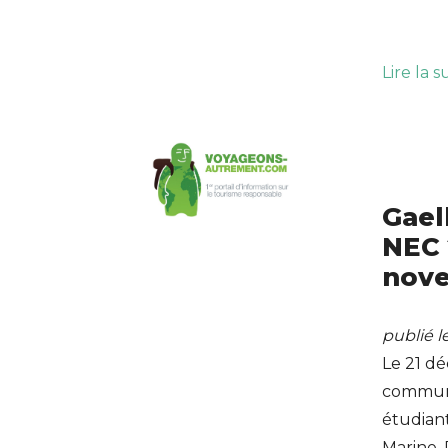
Lire la s
Gael
NEC 
nov
publié 
Le 21 d
communic
étudian
Marine. 