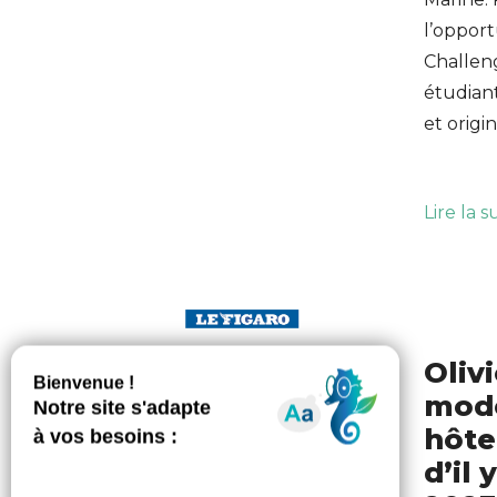
l’opport
Challen
étudiant
et origin
Lire la s
Olivi
mode
hôte
d’il