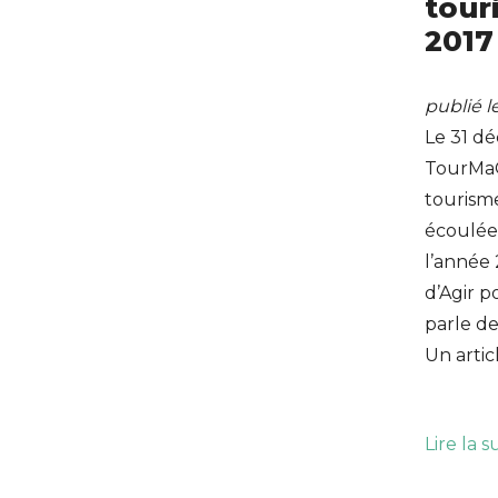
tour
2017
publié 
Le 31 dé
TourMaG
tourisme
écoulée 
l’année 
d’Agir 
parle de
Un artic
Lire la s