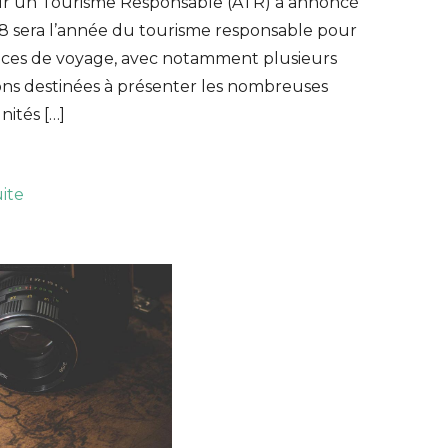
ur un Tourisme Responsable (ATR) a annoncé
8 sera l’année du tourisme responsable pour
nces de voyage, avec notamment plusieurs
ons destinées à présenter les nombreuses
ités […]
uite