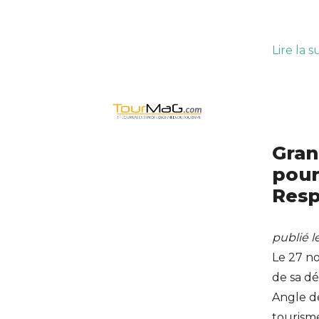
Lire la s
Gran
pour
Resp
publié 
Le 27 n
de sa dé
Angle de
tourisme