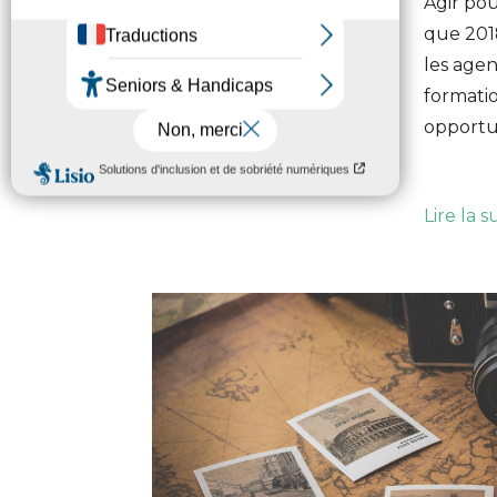
Agir po
que 201
les age
formati
opportun
Lire la s