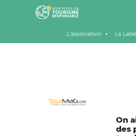
L'association
Le Labe
On a
des 