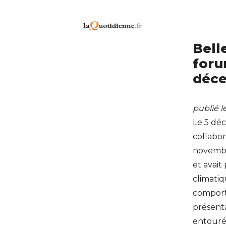
Bell
foru
déce
publié 
Le 5 dé
collabor
novembr
et avai
climatiq
comport
présenta
entouré 