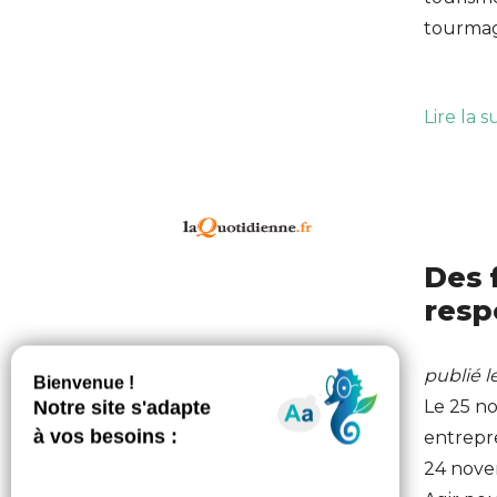
tourma
Lire la s
Des 
resp
publié 
Le 25 n
entrepr
24 novem