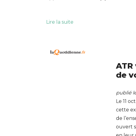
Lire la suite
ATR 
de v
publié l
Le 11 o
cette ex
de l’ens
ouvert s
en leur 