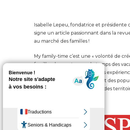
Isabelle Lepeu, fondatrice et président
signe un article passionnant dans la revu
au marché des familles !
My family-time c’est une « volonté de cr
familles de se retrouver le temps des vac
personnalisés, qualitatifs et des expérien
respectueuses de la planète et des popula
développement économique des territoir
Pour lire l’article,
cliquez ici
!