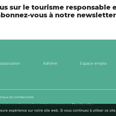
us sur le tourisme responsable e
bonnez-vous à notre newsletter
’association
Adhérer
Espace emploi
litique de confidentialité
 réalisés par
Oxygene Conseil
. Refonte réalisée par
Fée des sites
leure expérience sur notre site web. Si vous continuez à utiliser ce si