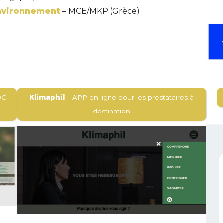
Environnement
– MCE/MKP (Grèce)
OC
Klimaphil
– APP en ligne pour les prestataires à
destination