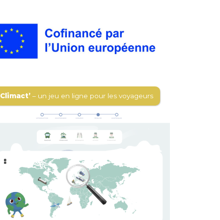
Climact’
– un jeu en ligne pour les voyageurs