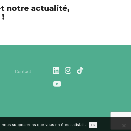
t notre actualité,
 !
Contact
te, nous supposerons que vous en êtes satisfait.
Ok