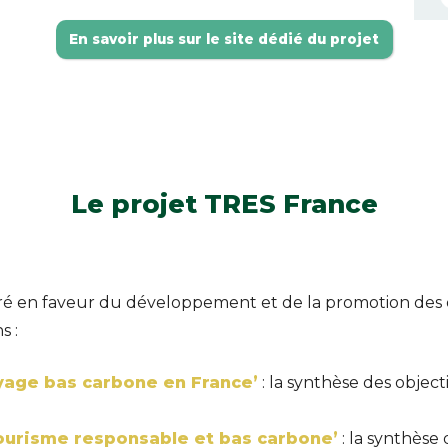
En savoir plus sur le site dédié du projet
Le projet TRES France
vré en faveur du développement et de la promotion des o
s :
yage bas carbone en France’
: la synthèse des object
 tourisme responsable et bas carbone’
: la synthèse