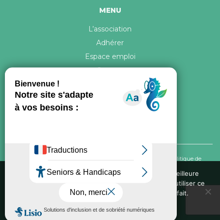
MENU
L’association
Adhérer
Espace emploi
Contact
© 2026 ATR Tous droits réservés -
Crédits & Mentions légales
-
Politique de
confidentialité
Nous utilisons des cookies pour vous garantir la meilleure
expérience sur notre site web. Si vous continuez à utiliser ce
Conception graphique, iconographie et développement de ce site réalisés par
site, nous supposerons que vous en êtes satisfait.
Oxygene Conseil
. Refonte réalisée par
Fée des sites
Ok