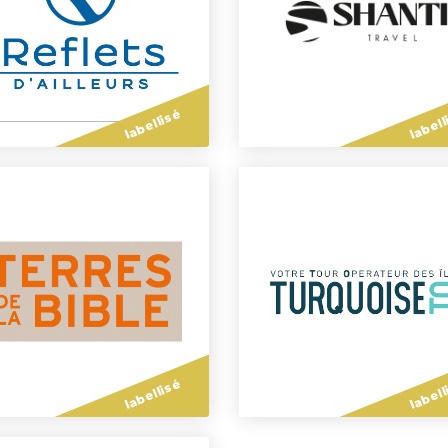
labellisé
labell
labellisé
labell