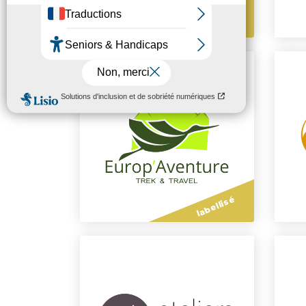
labellisé
labellisé