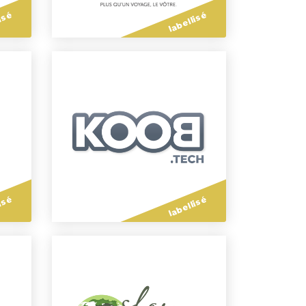
isé
labellisé
isé
labellisé