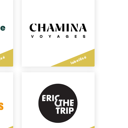
isé
labellisé