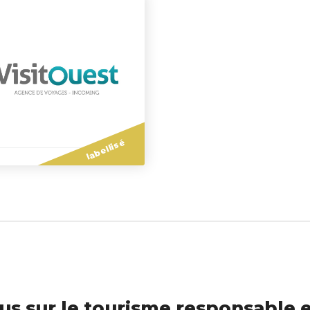
labellisé
us sur le tourisme responsable e