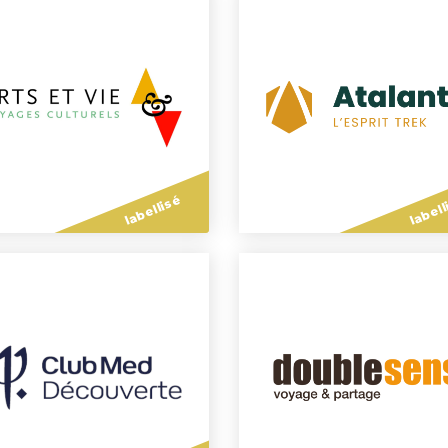
labellisé
labell