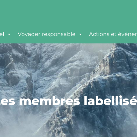
el
Voyager responsable
Actions et évèn
es membres labellis