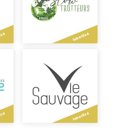
isé
labellisé
isé
labellisé