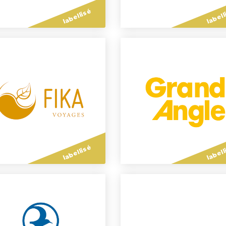
labellisé
labell
labellisé
labell