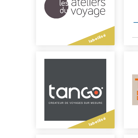
labellisé
labellisé