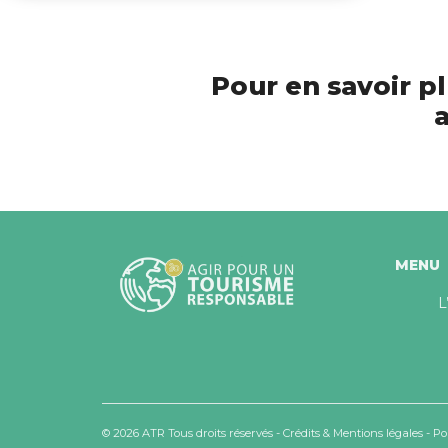
Pour en savoir pl
a
MENU
L
© 2026 ATR Tous droits réservés -
Crédits & Mentions légales
-
Po