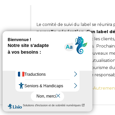
Le comité de suivi du label se réunira
nouvelle génération d’un label déc
axes
: la transparence avec les clients
cohérence avec les équipes. Prochaines
destinations, l’accueil de nouveaux 
collectives à travers une mutualisatio
l’année internationale du tourisme d
mondiale pour un tourisme responsabl
A retrouver sur
Voyageons-Autremen