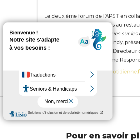
Le deuxième forum de l’APST en colla
novembre dernier à Rennes au restaur
des changements climatiques sur les 
des vacanciers ».
Fabrice Lundy, prése
entouré de Nicolas Imbert, Directeur 
d’ATR (Agir pour un Tourisme Respons
Un article à retrouver sur
laquotidienne.f
Pour en savoir pl