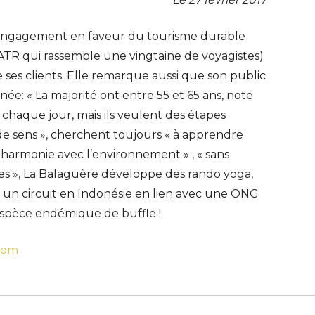
n engagement en faveur du tourisme durable
f ATR qui rassemble une vingtaine de voyagistes)
ses clients. Elle remarque aussi que son public
ée: « La majorité ont entre 55 et 65 ans, note
 chaque jour, mais ils veulent des étapes
de sens », cherchent toujours « à apprendre
n harmonie avec l’environnement » , « sans
es », La Balaguère développe des rando yoga,
si un circuit en Indonésie en lien avec une ONG
 espèce endémique de buffle !
.com