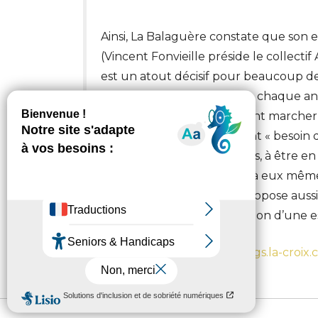
Ainsi, La Balaguère constate que so
(Vincent Fonvieille préside le collecti
est un atout décisif pour beaucoup de 
vieillit d’un an en moyenne chaque ann
Vincent Fonvieille, ils veulent marcher
adaptées ». Et comme ils ont « besoin 
quelque chose, à être utiles, à être e
oublier de se faire du bien à eux mêm
des rando philo, etc. Elle propose aus
qui se bat contre la disparition d’une
A retrouver sur
voyage.blogs.la-croix