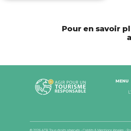
Pour en savoir pl
a
MENU
L
© 2026 ATR Tous droits réservés -
Crédits & Mentions légales
-
Po