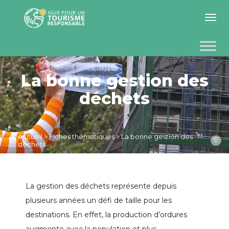
Toggle 
La bonne gestion des
déchets
Accueil
>
Fiches thématiques
>
La bonne gestion des
©
déchets
La gestion des déchets représente depuis
plusieurs années un défi de taille pour les
destinations. En effet, la production d’ordures