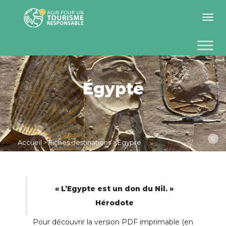
Toggle 
Égypte
©
Accueil
>
Fiches destinations
>
Égypte
« L’Egypte est un don du Nil. »
Hérodote
Pour découvrir la version PDF imprimable (en