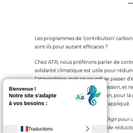
Les programmes de ‘contribution’ carbone s
sont-ils pour autant efficaces ?
Chez ATR, nous préférons parler de contr
solidarité climatique est utile pour rédu
l’atmosphère, mais ne saurait se passer d’
contribution n’annule pas l’émission, et n
certifiée, pour un impact certain, pour la
un plan de réduction des GES appliqué.
«
Pour Julien Buot, Directeur d’Agir pour
se mettre dans une trajectoire de réducti