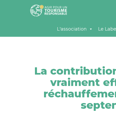
L'association
Le Labe
La contributio
vraiment ef
réchauffemen
septe