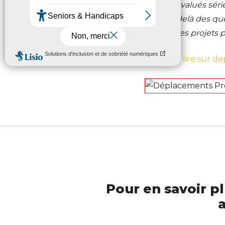
certifiés : « Il faut qu’ils soient évalués 
programmes permettent, au-delà des qu
pays en développement sur des projets pr
>> L’intégralité de l’article est
à lire sur 
Pour en savoir pl
a