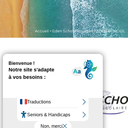
Accueil
>
Eden School Voyages
>
EDEN SCHOOL