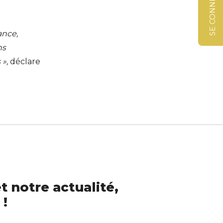
SE CONNECTER
ance,
ns
 »,
déclare
t notre actualité,
 !