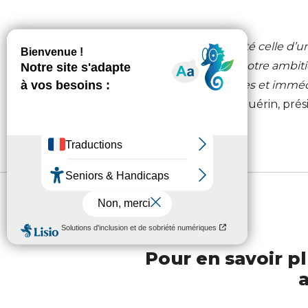
«
L’année 2025 a été celle d’u
nouveaux outils. Notre ambitio
concrètes, crédibles et imméd
Jean-Christophe Guérin, prés
Pour en savoir pl
a