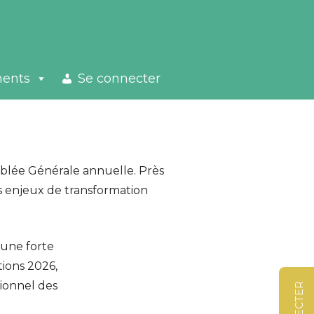
ments
Se connecter
emblée Générale annuelle. Près
s enjeux de transformation
 une forte
tions 2026,
ionnel des