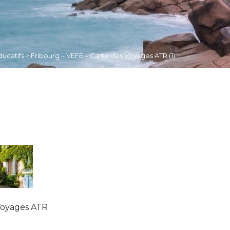
ducatifs
>
Fribourg – VEFE – Carte des Voyages ATR (1)
 Voyages ATR