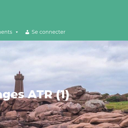
ments
Se connecter
ages ATR (1)