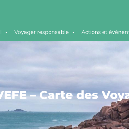
l
Voyager responsable
Actions et évène
VEFE – Carte des Voy