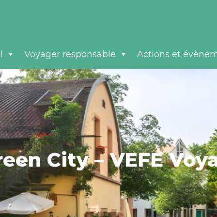
l
Voyager responsable
Actions et évène
Green City – VEFE Voy