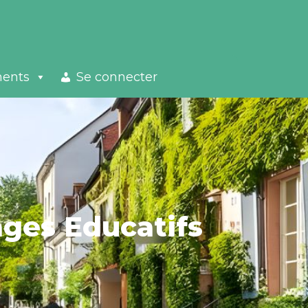
ments
Se connecter
ages Educatifs