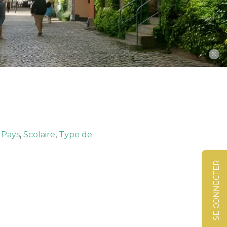
©
,
Pays
,
Scolaire
,
Type de
SE CONNECTER