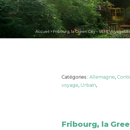
Accueil
>
Fribourg, la Green City – VEFE Voyages E
Catégories :
Allemagne
,
Conti
voyage
,
Urbain
,
Fribourg, la Gree