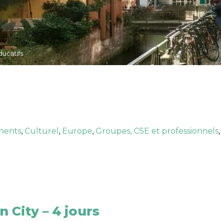
ducatifs
nents
,
Culturel
,
Europe
,
Groupes, CSE et professionnels
n City – 4 jours