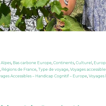
Rhône Trip
 Alpes
,
Bas carbone Europe
,
Continents
,
Culturel
,
Europ
,
Régions de France
,
Type de voyage
,
Voyages accessible
ages Accessibles – Handicap Cognitif – Europe
,
Voyages 