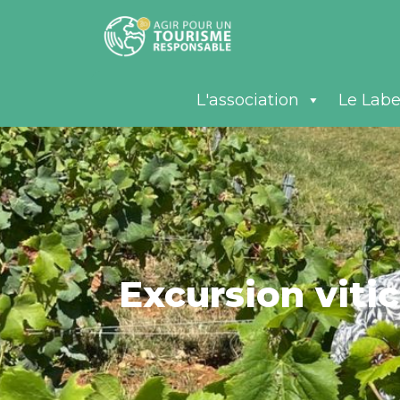
L'association
Le Labe
Excursion viti