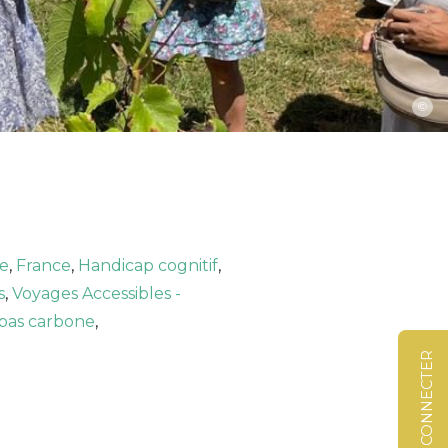
©
e
,
France
,
Handicap cognitif
,
s
,
Voyages Accessibles -
bas carbone
,
SE CONNECTER