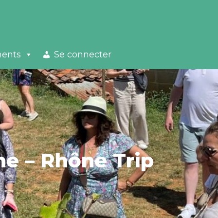
ments
Se connecter
ne – Rhône Trip