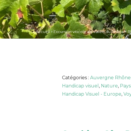
Accueil
>
Excursion viticole en Vallée du Rhône – 
Catégories :
Auvergne Rhône
Handicap visuel
,
Nature
,
Pays
Handicap Visuel - Europe
,
Voy