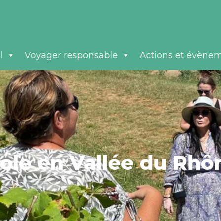
l
Voyager responsable
Actions et évène
cole en Vallée du Rhô