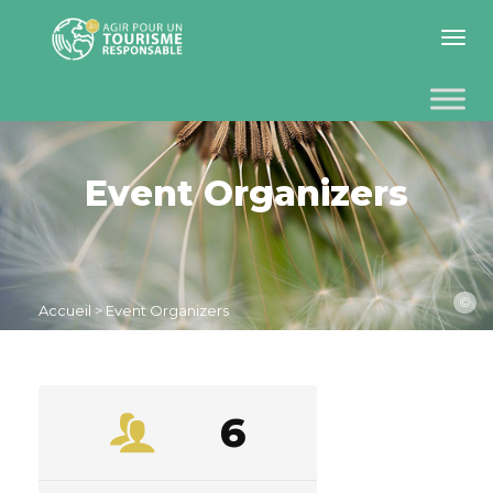
Toggle 
Event Organizers
©
Accueil
>
Event Organizers
6