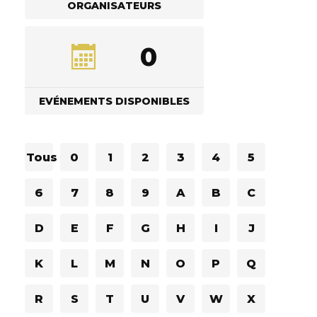
ORGANISATEURS
0
EVÉNEMENTS DISPONIBLES
Tous
0
1
2
3
4
5
6
7
8
9
A
B
C
D
E
F
G
H
I
J
K
L
M
N
O
P
Q
R
S
T
U
V
W
X