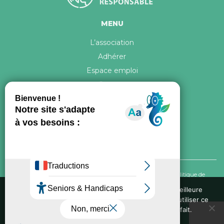
MENU
L’association
Adhérer
Espace emploi
Contact
© 2026 ATR Tous droits réservés -
Crédits & Mentions légales
-
Politique de
confidentialité
Nous utilisons des cookies pour vous garantir la meilleure
expérience sur notre site web. Si vous continuez à utiliser ce
Conception graphique, iconographie et développement de ce site réalisés par
site, nous supposerons que vous en êtes satisfait.
Oxygene Conseil
. Refonte réalisée par
Fée des sites
Ok