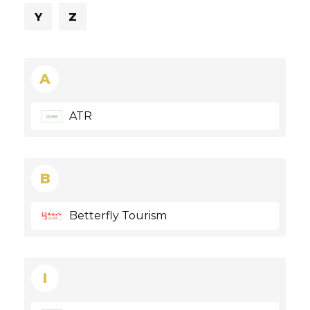
Y
Z
A
ATR
B
Betterfly Tourism
I