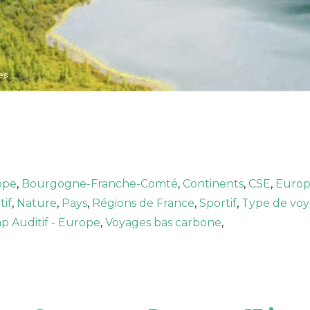
es
ope
,
Bourgogne-Franche-Comté
,
Continents
,
CSE
,
Euro
tif
,
Nature
,
Pays
,
Régions de France
,
Sportif
,
Type de vo
p Auditif - Europe
,
Voyages bas carbone
,