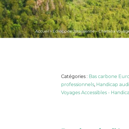
Accueil
>
Échappée Jurassienne – Chamina Voyag
Catégories :
Bas carbone Eur
professionnels
,
Handicap audi
Voyages Accessibles - Handica