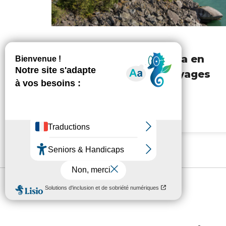
Traversée du Canada en
train – Atlantide Voyages