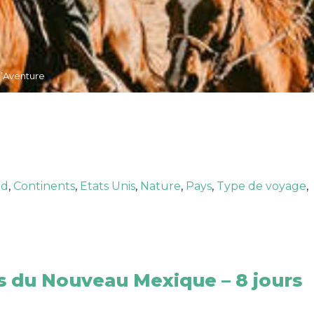
d’Aventure
rd
,
Continents
,
Etats Unis
,
Nature
,
Pays
,
Type de voyage
,
s du Nouveau Mexique – 8 jours