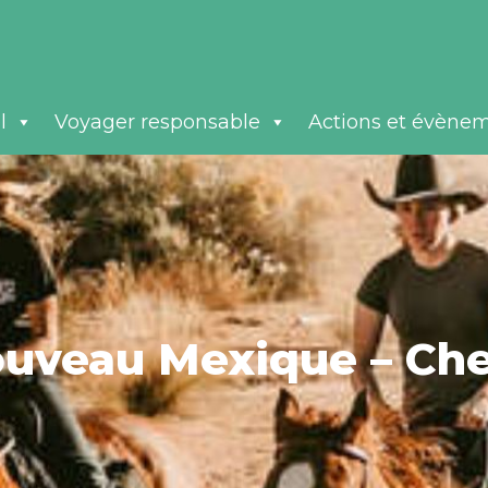
l
Voyager responsable
Actions et évène
ouveau Mexique – Che