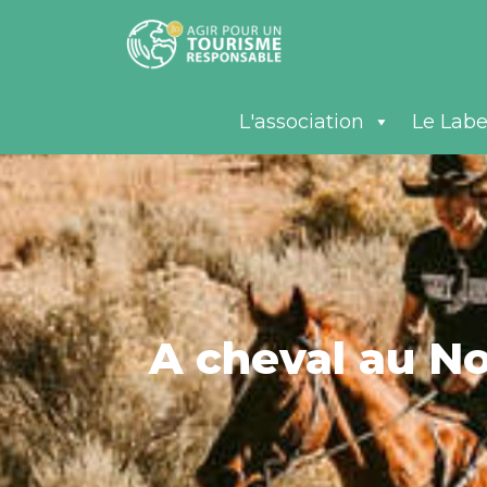
L'association
Le Labe
A cheval au N