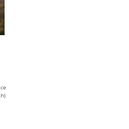
uce
ch)