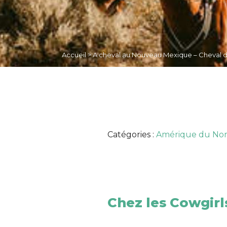
Accueil
>
A cheval au Nouveau Mexique – Cheval 
Catégories :
Amérique du No
Chez les Cowgirl