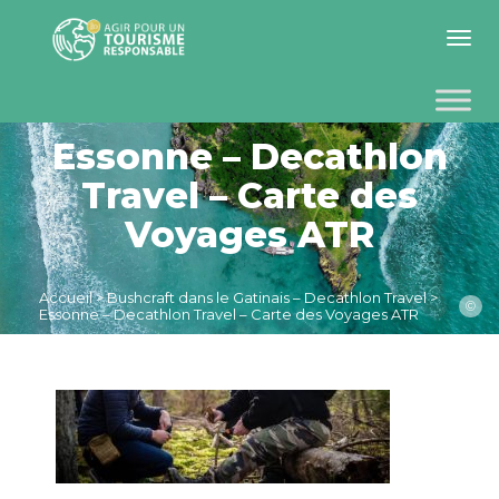
Toggle 
Essonne – Decathlon
Travel – Carte des
Voyages ATR
Accueil
>
Bushcraft dans le Gatinais – Decathlon Travel
>
©
Essonne – Decathlon Travel – Carte des Voyages ATR