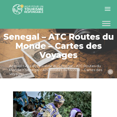
Toggle 
Senegal – ATC Routes du
Monde – Cartes des
Voyages
Accueil
>
A la découverte du Sénégal – ATC Routes du
Monde
>
Senegal – ATC Routes du Monde – Cartes des
©
Voyages