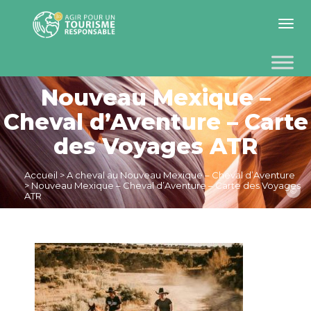
Toggle 
Nouveau Mexique –
Cheval d’Aventure – Carte
des Voyages ATR
Accueil
>
A cheval au Nouveau Mexique – Cheval d’Aventure
>
Nouveau Mexique – Cheval d’Aventure – Carte des Voyages
©
ATR