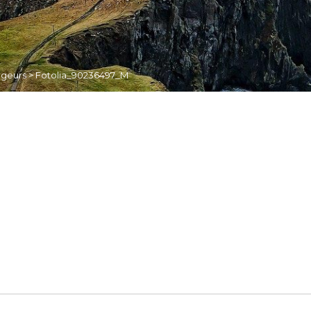
ageurs
>
Fotolia_90236497_M