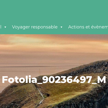
l
Voyager responsable
Actions et évène
Fotolia_90236497_M