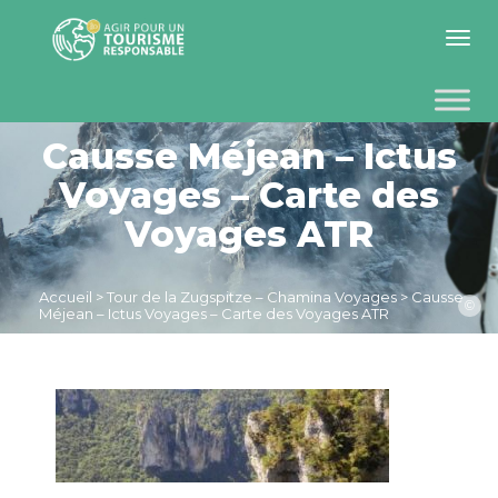
Toggle 
Causse Méjean – Ictus
Voyages – Carte des
Voyages ATR
Accueil
>
Tour de la Zugspitze – Chamina Voyages
>
Causse
©
Méjean – Ictus Voyages – Carte des Voyages ATR