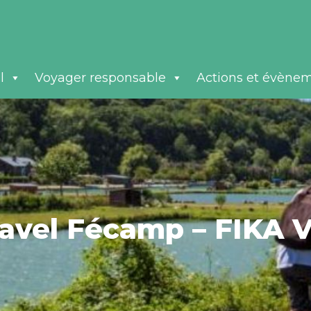
l
Voyager responsable
Actions et évène
ravel Fécamp – FIKA 