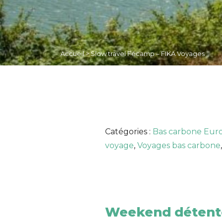
Accueil
>
Slow travel Fécamp – FIKA Voyages
Catégories :
Bas carbone Eur
voyage
,
Voyages bas carbone
,
Weekend détente