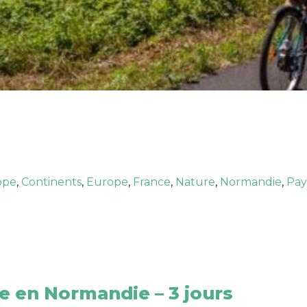
ope
,
Continents
,
Europe
,
France
,
Nature
,
Normandie
,
Pay
 en Normandie – 3 jours