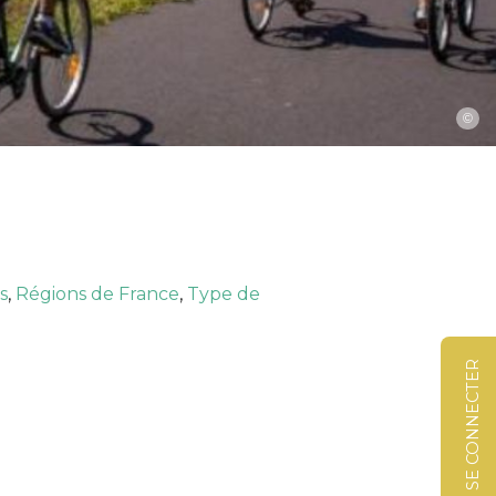
©
s
,
Régions de France
,
Type de
SE CONNECTER