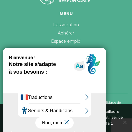
MENU
L’association
Adhérer
Espace emploi
Contact
© 2026 ATR Tous droits réservés -
Crédits & Mentions légales
-
Politique de
confidentialité
Nous utilisons des cookies pour vous garantir la meilleure
expérience sur notre site web. Si vous continuez à utiliser ce
Conception graphique, iconographie et développement de ce site réalisés par
site, nous supposerons que vous en êtes satisfait.
Oxygene Conseil
. Refonte réalisée par
Fée des sites
Ok