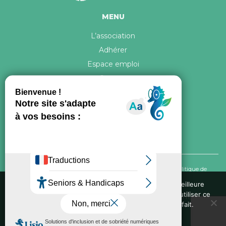
MENU
L’association
Adhérer
Espace emploi
Contact
© 2026 ATR Tous droits réservés -
Crédits & Mentions légales
-
Politique de
confidentialité
Nous utilisons des cookies pour vous garantir la meilleure
expérience sur notre site web. Si vous continuez à utiliser ce
Conception graphique, iconographie et développement de ce site réalisés par
site, nous supposerons que vous en êtes satisfait.
Oxygene Conseil
. Refonte réalisée par
Fée des sites
Ok