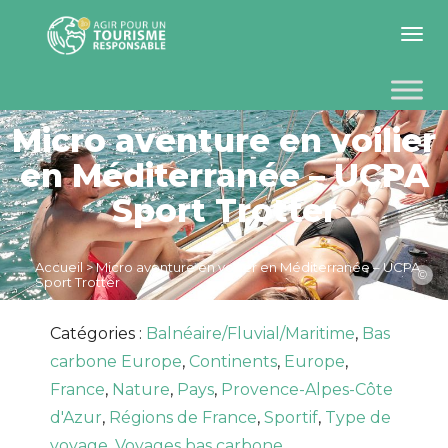
Toggle 
Micro aventure en voilier
en Méditerranée – UCPA
Sport Trotter
Accueil
>
Micro aventure en voilier en Méditerranée – UCPA
©
Sport Trotter
Catégories :
Balnéaire/Fluvial/Maritime
,
Bas
carbone Europe
,
Continents
,
Europe
,
France
,
Nature
,
Pays
,
Provence-Alpes-Côte
d'Azur
,
Régions de France
,
Sportif
,
Type de
voyage
,
Voyages bas carbone
,