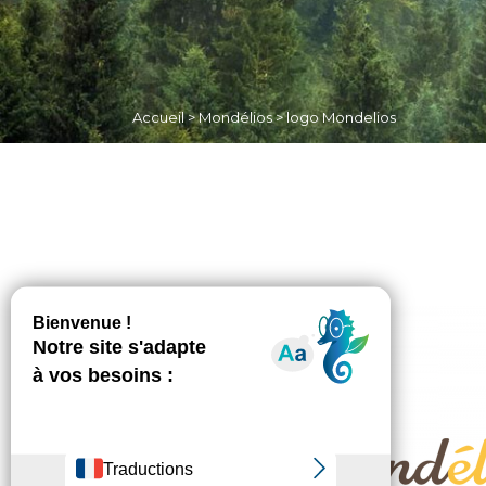
Accueil
>
Mondélios
>
logo Mondelios