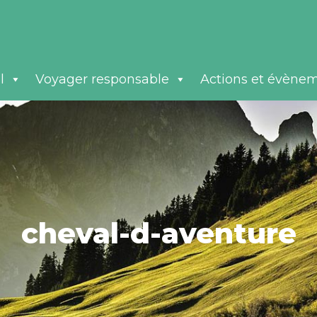
l
Voyager responsable
Actions et évène
cheval-d-aventure