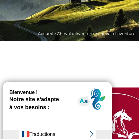
Accueil
>
Cheval d’Aventure
>
cheval-d-aventure