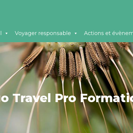
l
Voyager responsable
Actions et évène
go Travel Pro Formati