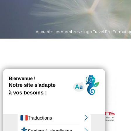
Accueil
>
Les membres
>
logo Travel Pro Formatio