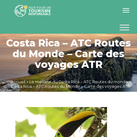
Toggle 
Costa Rica – ATC Routes
du Monde – Carte des
voyages ATR
Accueil
>
Le meilleur du Costa Rica – ATC Routes du monde
>
©
Costa Rica – ATC Routes du Monde – Carte des voyages ATR