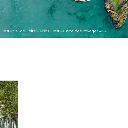
 Ouest
>
Val-de-Loire – Visit Ouest – Carte des Voyages ATR