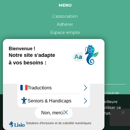
MENU
L’association
Adhérer
Espace emploi
Contact
© 2026 ATR Tous droits réservés -
Crédits & Mentions légales
-
Politique de
confidentialité
Nous utilisons des cookies pour vous garantir la meilleure
expérience sur notre site web. Si vous continuez à utiliser ce
Conception graphique, iconographie et développement de ce site réalisés par
site, nous supposerons que vous en êtes satisfait.
Oxygene Conseil
. Refonte réalisée par
Fée des sites
Ok