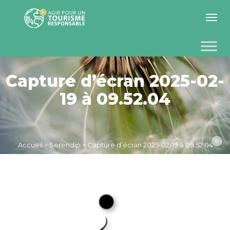
Toggle 
Capture d’écran 2025-02-
19 à 09.52.04
©
Accueil
>
Serendip
>
Capture d’écran 2025-02-19 à 09.52.04