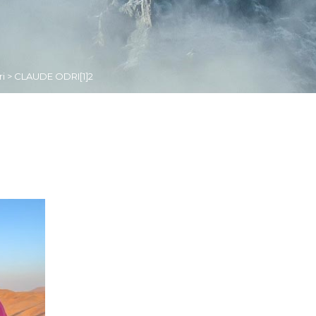
i
>
CLAUDE ODRI[1]2