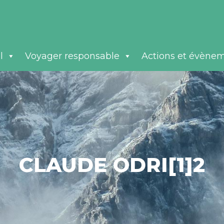
l
Voyager responsable
Actions et évène
CLAUDE ODRI[1]2