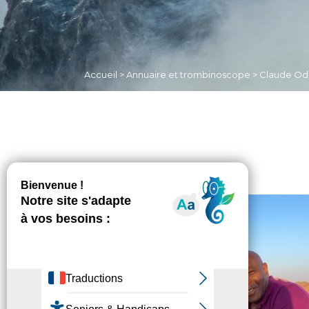
Accueil
>
Annuaire et trombinoscope
>
Claude Odr