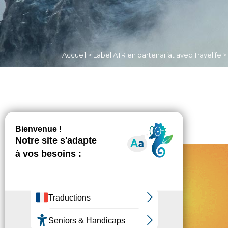
Accueil
>
Label ATR en partenariat avec Travelife
>