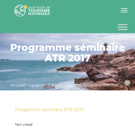
Toggle 
Programme séminaire
ATR 2017
©
Accueil
>
Le séminaire
>
Programme séminaire ATR 2017
Programme séminaire ATR 2017
Non classé