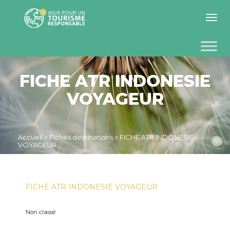
Toggle 
FICHE ATR INDONESIE
VOYAGEUR
Accueil
>
Fiches destinations
>
FICHE ATR INDONESIE
©
VOYAGEUR
FICHE ATR INDONESIE VOYAGEUR
Non classé