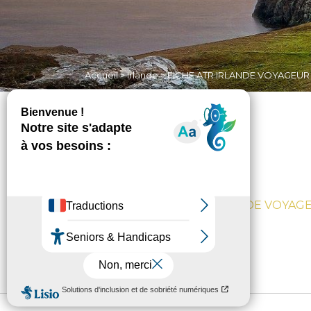
Accueil
>
Irlande
>
FICHE ATR IRLANDE VOYAGEUR 
FICHE ATR IRLANDE VOYAG
Non classé