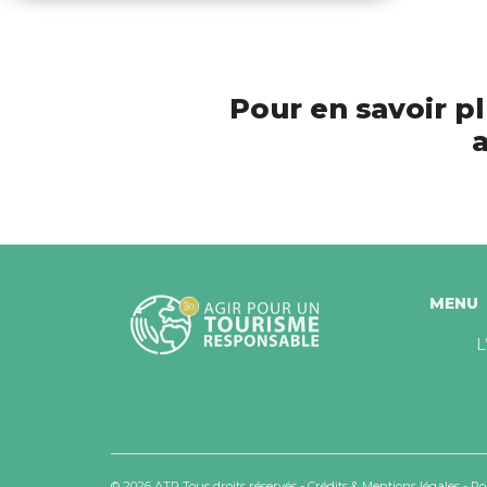
Pour en savoir pl
a
MENU
L
© 2026 ATR Tous droits réservés -
Crédits & Mentions légales
-
Po