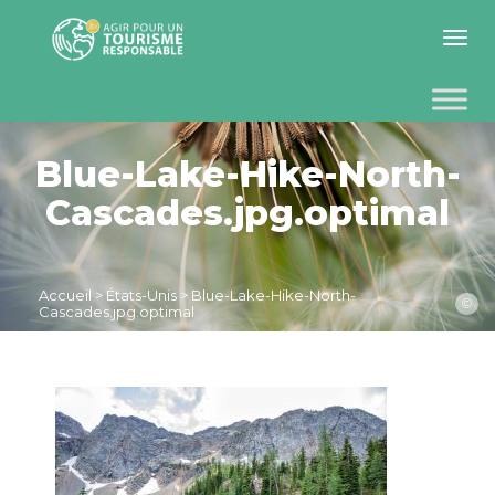
Toggle 
Blue-Lake-Hike-North-
Cascades.jpg.optimal
Accueil
>
États-Unis
>
Blue-Lake-Hike-North-
©
Cascades.jpg.optimal