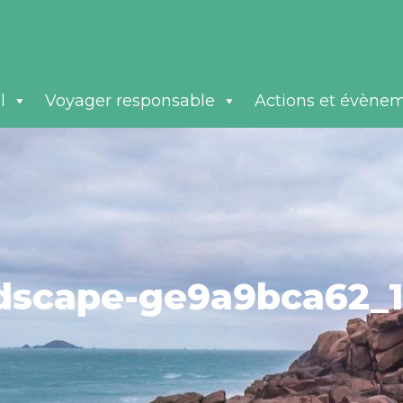
l
Voyager responsable
Actions et évène
dscape-ge9a9bca62_