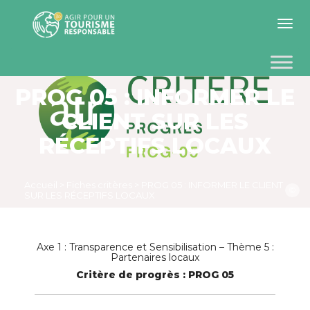
Toggle 
PROG 05 : INFORMER LE
CLIENT SUR LES
RÉCEPTIFS LOCAUX
Accueil
>
Fiches critères
>
PROG 05 : INFORMER LE CLIENT
©
SUR LES RÉCEPTIFS LOCAUX
Axe 1 : Transparence et Sensibilisation – Thème 5 :
Partenaires locaux
Critère de progrès : PROG 05