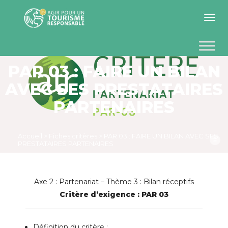
Toggle 
PAR 03 : FAIRE UN BILAN
AVEC SES PRESTATAIRES
PARTENAIRES
Accueil
>
Fiches critères
>
PAR 03 : FAIRE UN BILAN AVEC SES
©
PRESTATAIRES PARTENAIRES
Axe 2 : Partenariat – Thème 3 : Bilan réceptifs
Critère d’exigence : PAR 03
Définition du critère
: