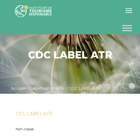
Toggle 
CDC LABEL ATR
©
Accueil
>
Labellisation ATR
>
CDC LABEL ATR
CDC LABEL ATR
Non classé