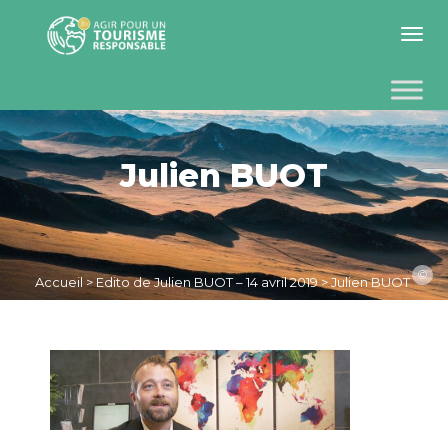
Toggle 
Julien BUOT
©
Accueil
>
Edito de Julien BUOT – 14 avril 2019
>
Julien BUOT