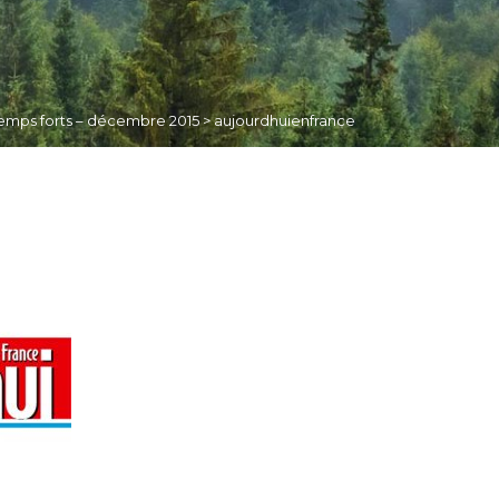
emps forts – décembre 2015
>
aujourdhuienfrance