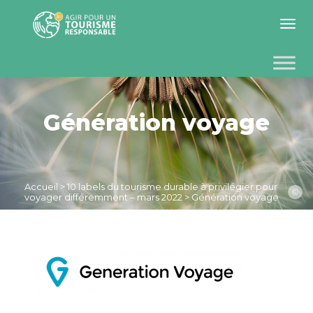
Toggle 
Génération voyage
Accueil
>
10 labels du tourisme durable à privilégier pour
©
voyager différemment – mars 2022
>
Génération voyage