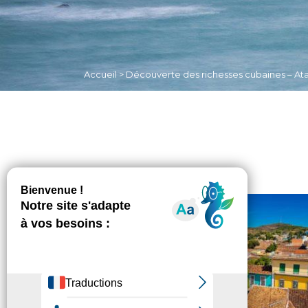
Accueil
>
Découverte des richesses cubaines – At