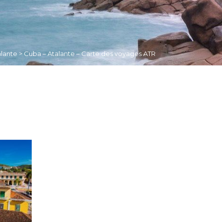
alante
>
Cuba – Atalante – Carte des voyages ATR