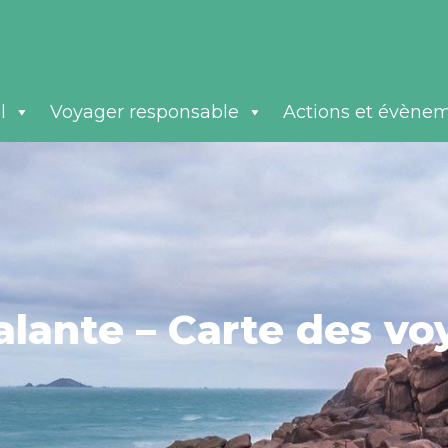
l
Voyager responsable
Actions et évène
alante – Carte des v