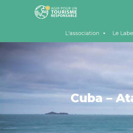
L'association
Le Labe
Cuba – At